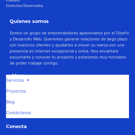
PixelBot
Derechos Reservados
Quienes somos
Somos un grupo de emprendedores apasionados por el Diseño
y Desarrollo Web. Queremos generar relaciones de largo plazo
con nuestros clientes y ayudarlos a crecer su marca con una
presencia en internet excepcional y única. Nos encantará
escucharte y conocer tu proyecto y estaremos muy honrados
de poder trabajar contigo.
Menu
Servicios
Proyectos
Blog
Contáctanos
Conecta