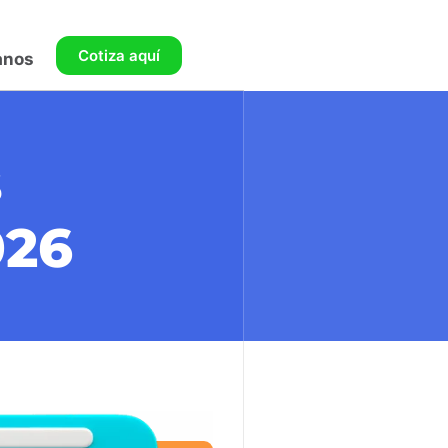
Cotiza aquí
anos
s
026