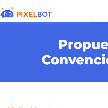
Propue
Convenc