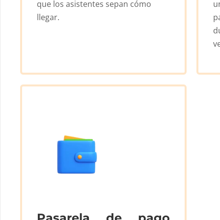
que los asistentes sepan cómo
u
llegar.
p
d
v
Pasarela de pago