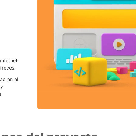
internet
ofreces.
to en el
 y
s