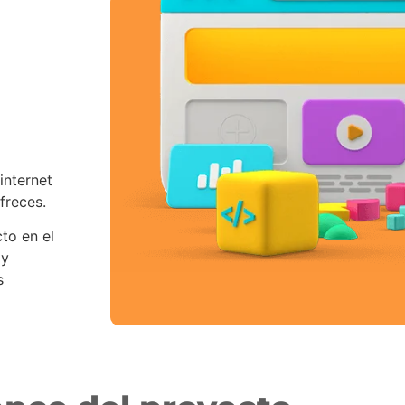
internet
ofreces.
to en el
 y
s