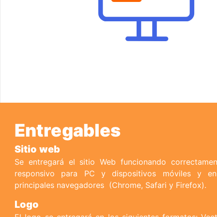
Entregables
Sitio web
Se entregará el sitio Web funcionando correctame
responsivo para PC y dispositivos móviles y en
principales navegadores
(Chrome, Safari y Firefox).
Logo