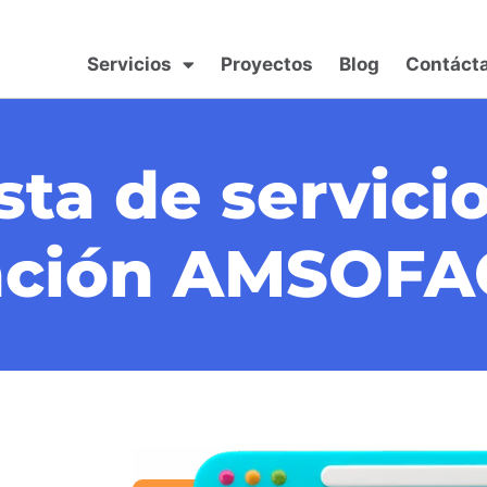
Servicios
Proyectos
Blog
Contáct
ta de servici
nción AMSOFA