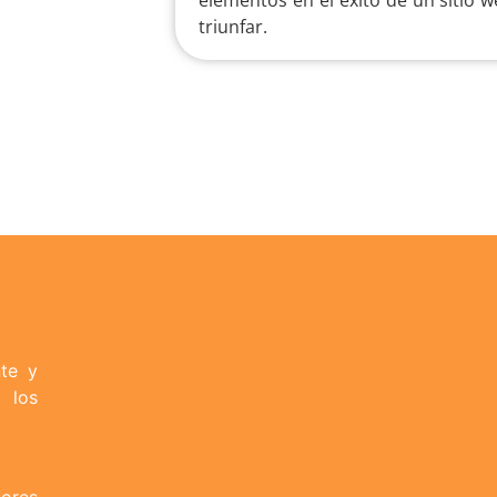
elementos en el éxito de un sitio 
triunfar.
nte y
 los