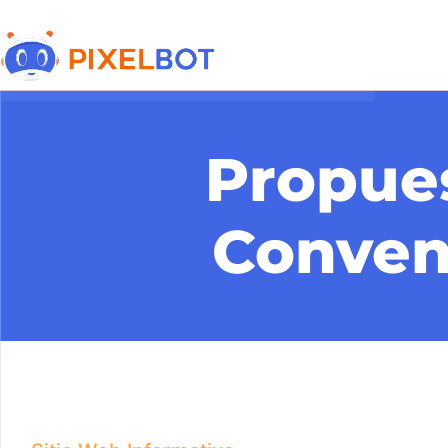
Propues
Conve