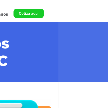
Cotiza aquí
anos
os
C