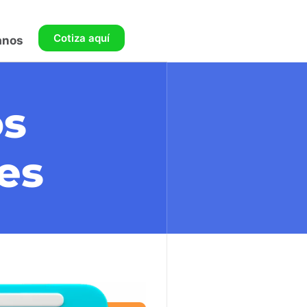
Cotiza aquí
anos
os
es