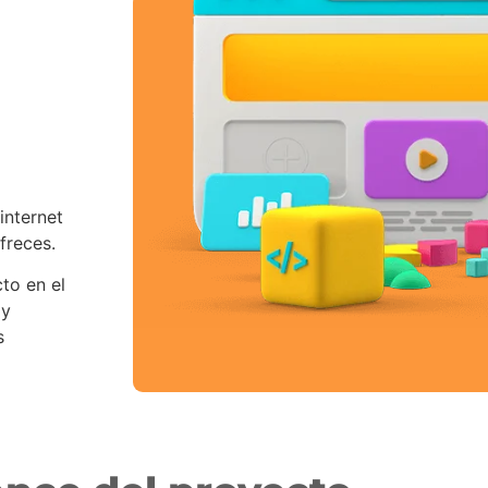
internet
ofreces.
to en el
 y
s