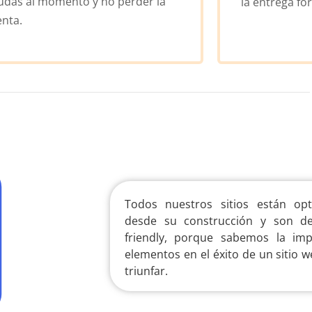
udas al momento y no perder la
la entrega for
enta.
Todos nuestros sitios están op
desde su construcción y son des
friendly, porque sabemos la im
elementos en el éxito de un sitio 
triunfar.