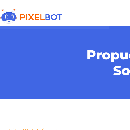
Propue
So