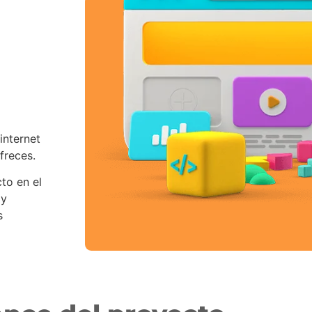
internet
ofreces.
to en el
 y
s