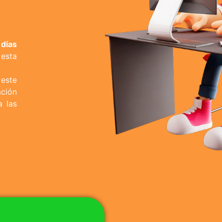
días
esta
este
ación
a las