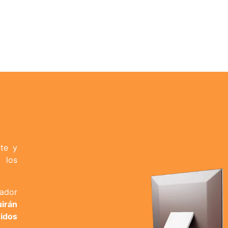
nte y
 los
rador
irán
nidos