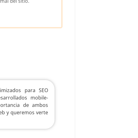
mal del sitio.
timizados para SEO
arrollados mobile-
portancia de ambos
web y queremos verte