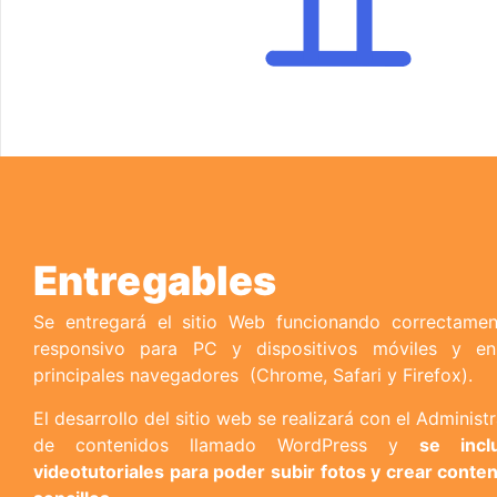
Entregables
Se entregará el sitio Web funcionando correctame
responsivo para PC y dispositivos móviles y en
principales navegadores
(Chrome, Safari y Firefox).
El desarrollo del sitio web se realizará con el Administ
de contenidos llamado WordPress y
se inclu
videotutoriales para poder subir fotos y crear conte